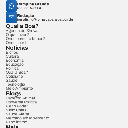
Campina Grande
(83) 3315-3204
Redação
jornalismo@jornaldaparaiba.com.br
Qual a Boa?
Agenda de Shows
O que fazer?
Onde comer e beber?
Onde ficar?
Notícias
Bichos
Cultura
Economia
Educação
Política
Qual a Boa?
Cotidiano
Saúde
Tecnologia
Meio Ambiente
Blogs
Caderno Animal
Conversa Política
Pleno Poder
Sílvio Osias
Saúde Alerta
Mercado em Movimento
Papo Íntimo
Mais