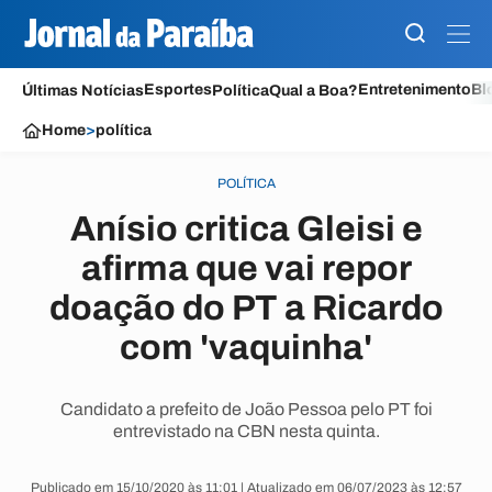
Esportes
Entretenimento
Bl
Últimas Notícias
Política
Qual a Boa?
Home
>
política
POLÍTICA
Anísio critica Gleisi e
afirma que vai repor
doação do PT a Ricardo
com 'vaquinha'
Candidato a prefeito de João Pessoa pelo PT foi
entrevistado na CBN nesta quinta.
Publicado em 15/10/2020 às 11:01 | Atualizado em 06/07/2023 às 12:57