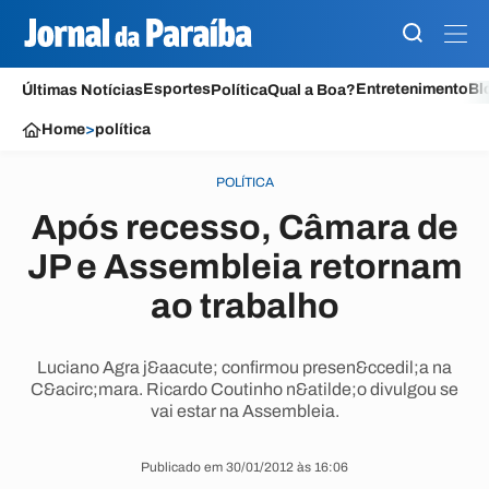
Esportes
Entretenimento
Bl
Últimas Notícias
Política
Qual a Boa?
Home
>
política
POLÍTICA
Após recesso, Câmara de
JP e Assembleia retornam
ao trabalho
Luciano Agra j&aacute; confirmou presen&ccedil;a na
C&acirc;mara. Ricardo Coutinho n&atilde;o divulgou se
vai estar na Assembleia.
Publicado em 30/01/2012 às 16:06