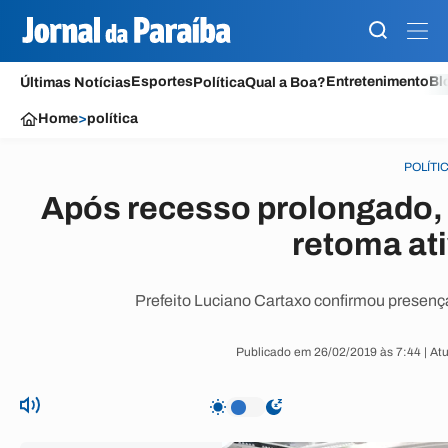
Esportes
Entretenimento
Bl
Últimas Notícias
Política
Qual a Boa?
Home
>
política
POLÍTI
Após recesso prolongado,
retoma at
Prefeito Luciano Cartaxo confirmou presenç
Publicado em 26/02/2019 às 7:44 | At