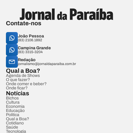
Contate-nos
João Pessoa
(83) 2106.1892
Campina Grande
(83) 3315-3204
Redação
jornalismo@jornaldaparaiba.com.br
Qual a Boa?
Agenda de Shows
O que fazer?
Onde comer e beber?
Onde ficar?
Notícias
Bichos
Cultura
Economia
Educação
Política
Qual a Boa?
Cotidiano
Saúde
Tecnologia