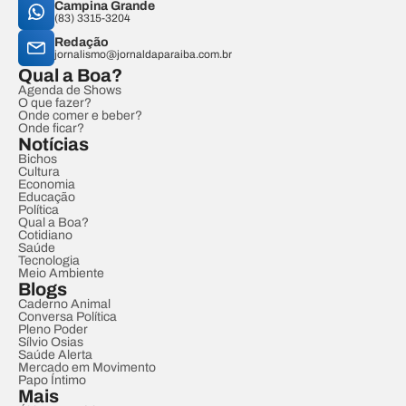
Campina Grande
(83) 3315-3204
Redação
jornalismo@jornaldaparaiba.com.br
Qual a Boa?
Agenda de Shows
O que fazer?
Onde comer e beber?
Onde ficar?
Notícias
Bichos
Cultura
Economia
Educação
Política
Qual a Boa?
Cotidiano
Saúde
Tecnologia
Meio Ambiente
Blogs
Caderno Animal
Conversa Política
Pleno Poder
Sílvio Osias
Saúde Alerta
Mercado em Movimento
Papo Íntimo
Mais