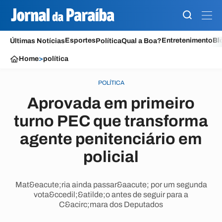
Esportes
Entretenimento
Bl
Últimas Notícias
Política
Qual a Boa?
Home
>
política
POLÍTICA
Aprovada em primeiro
turno PEC que transforma
agente penitenciário em
policial
Mat&eacute;ria ainda passar&aacute; por um segunda
vota&ccedil;&atilde;o antes de seguir para a
C&acirc;mara dos Deputados