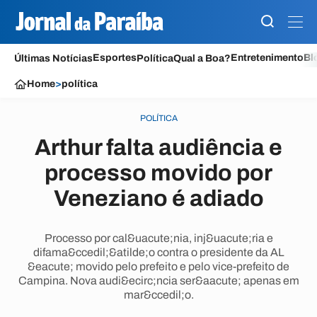
Esportes
Entretenimento
Bl
Últimas Notícias
Política
Qual a Boa?
Home
>
política
POLÍTICA
Arthur falta audiência e
processo movido por
Veneziano é adiado
Processo por cal&uacute;nia, inj&uacute;ria e
difama&ccedil;&atilde;o contra o presidente da AL
&eacute; movido pelo prefeito e pelo vice-prefeito de
Campina. Nova audi&ecirc;ncia ser&aacute; apenas em
mar&ccedil;o.