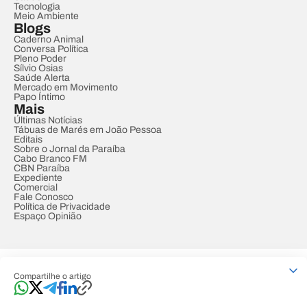
Tecnologia
Meio Ambiente
Blogs
Caderno Animal
Conversa Política
Pleno Poder
Sílvio Osias
Saúde Alerta
Mercado em Movimento
Papo Íntimo
Mais
Últimas Notícias
Tábuas de Marés em João Pessoa
Editais
Sobre o Jornal da Paraíba
Cabo Branco FM
CBN Paraíba
Expediente
Comercial
Fale Conosco
Política de Privacidade
Espaço Opinião
© REDE PARAÍBA DE COMUNICAÇÃO
Compartilhe o artigo
Developed by
Designed by