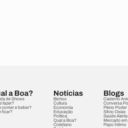
al a Boa?
Notícias
Blogs
da de Shows
Bichos
Caderno Ani
e fazer?
Cultura
Conversa Pol
 comer e beber?
Economia
Pleno Poder
 ficar?
Educação
Sílvio Osias
Política
Saúde Alerta
Qual a Boa?
Mercado em
Cotidiano
Papo Íntimo