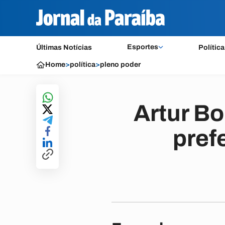
Esportes
Últimas Notícias
Política
Home
>
política
>
pleno poder
Artur Bo
pref