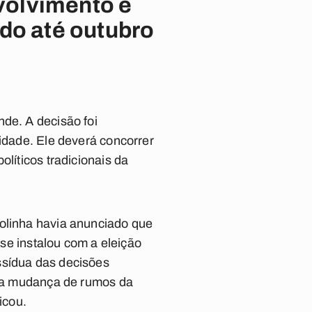
volvimento e
ido até outubro
nde. A decisão foi
cidade. Ele deverá concorrer
líticos tradicionais da
Bolinha havia anunciado que
 se instalou com a eleição
ssídua das decisões
r na mudança de rumos da
icou.