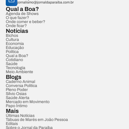
jornalismo@jornaldaparaiba.com.br
Qual a Boa?
Agenda de Shows
O que fazer?
Onde comer e beber?
Onde ficar?
Notícias
Bichos
Cultura
Economia
Educação
Política
Qual a Boa?
Cotidiano
Saúde
Tecnologia
Meio Ambiente
Blogs
Caderno Animal
Conversa Política
Pleno Poder
Sílvio Osias
Saúde Alerta
Mercado em Movimento
Papo Íntimo
Mais
Últimas Notícias
Tábuas de Marés em João Pessoa
Editais
Sobre o Jornal da Paraíba