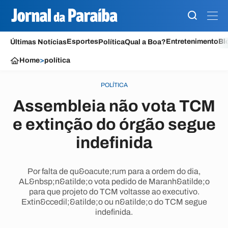
Esportes
Entretenimento
Bl
Últimas Notícias
Política
Qual a Boa?
Home
>
política
POLÍTICA
Assembleia não vota TCM
e extinção do órgão segue
indefinida
Por falta de qu&oacute;rum para a ordem do dia,
AL&nbsp;n&atilde;o vota pedido de Maranh&atilde;o
para que projeto do TCM voltasse ao executivo.
Extin&ccedil;&atilde;o ou n&atilde;o do TCM segue
indefinida.