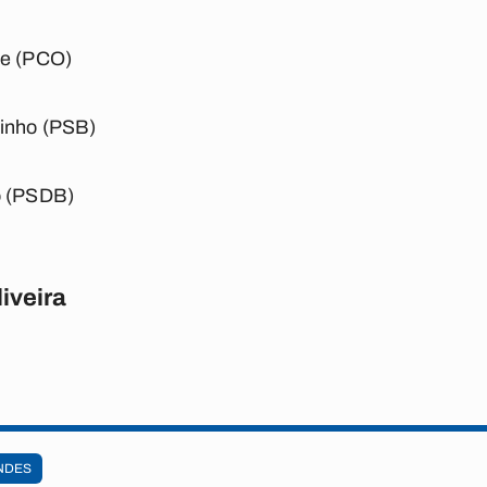
te (PCO)
tinho (PSB)
o (PSDB)
iveira
NDES