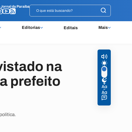
o
o
Jornal da Paraíba
Jornal da Paraíba
Editorias
Mais
Editais
istado na
a prefeito
olítica.