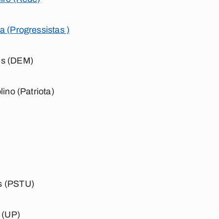
a (Progressistas )
es (DEM)
lino (Patriota)
s (PSTU)
e (UP)