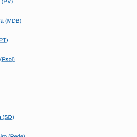
e (PV)
ira (MDB)
(PT)
(Psol)
a (SD)
iro (Rede)