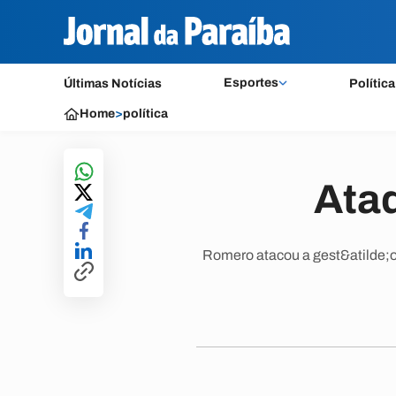
Esportes
Últimas Notícias
Política
Home
>
política
Ata
Romero atacou a gest&atilde;o