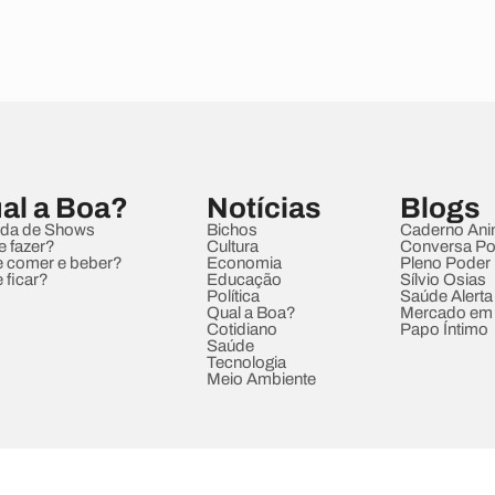
al a Boa?
Notícias
Blogs
da de Shows
Bichos
Caderno Ani
e fazer?
Cultura
Conversa Pol
 comer e beber?
Economia
Pleno Poder
 ficar?
Educação
Sílvio Osias
Política
Saúde Alerta
Qual a Boa?
Mercado em
Cotidiano
Papo Íntimo
Saúde
Tecnologia
Meio Ambiente