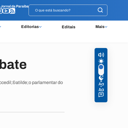
o
o
Jornal da Paraíba
Jornal da Paraíba
Editorias
Mais
Editais
bate
cedil;&atilde;o parlamentar do