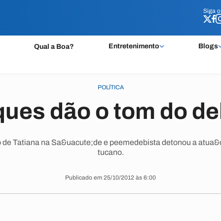
Siga 
Siga 
Entretenimento
Blogs
Qual a Boa?
POLÍTICA
ques dão o tom do de
 de Tatiana na Sa&uacute;de e peemedebista detonou a atua&c
tucano.
Publicado em 25/10/2012 às 6:00