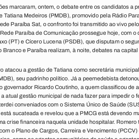
ões marcaram, ontem, o debate entre os candidatos a p
 Tatiana Medeiros (PMDB), promovido pela Rádio Par
e Paraíba Sat, o confronto foi transmitido ao vivo pelo
a Rede Paraíba de Comunicação prossegue hoje, com o 
axo (PT) e Cícero Lucena (PSDB), que disputam o seg
 Branco e Paraíba realizam, à noite, debates na capit
 atacou a gestão de Tatiana como secretária municipal
MDB), seu padrinho político. Já a peemedebista detono
 ao governador Ricardo Coutinho, a quem classificou de 
 a atual gestão municipal de nada fazer para impedir o 
terdei conveniados com o Sistema Único de Saúde (SUS
 está sucateada e revelou que a PMCG está devendo ma
ma crise financeira naquela unidade hospitalar. Romero
s com o Plano de Cargos, Carreira e Vencimento (PCCV)