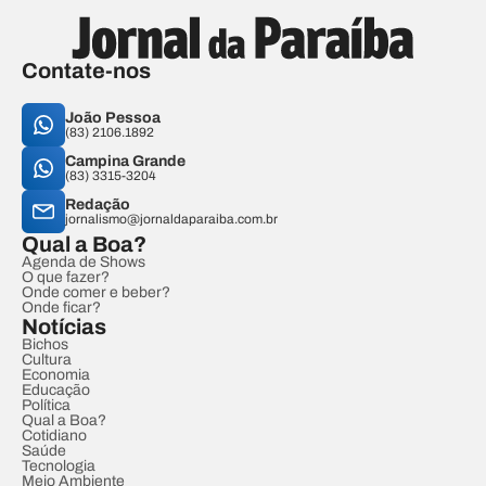
Contate-nos
João Pessoa
(83) 2106.1892
Campina Grande
(83) 3315-3204
Redação
jornalismo@jornaldaparaiba.com.br
Qual a Boa?
Agenda de Shows
O que fazer?
Onde comer e beber?
Onde ficar?
Notícias
Bichos
Cultura
Economia
Educação
Política
Qual a Boa?
Cotidiano
Saúde
Tecnologia
Meio Ambiente