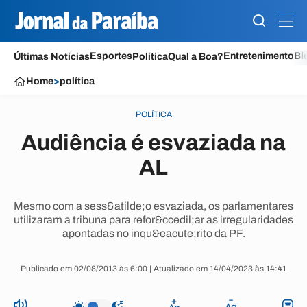
Esportes
Entretenimento
Bl
Últimas Notícias
Política
Qual a Boa?
Home
>
política
POLÍTICA
Audiência é esvaziada na
AL
Mesmo com a sess&atilde;o esvaziada, os parlamentares
utilizaram a tribuna para refor&ccedil;ar as irregularidades
apontadas no inqu&eacute;rito da PF.
Publicado em 02/08/2013 às 6:00 | Atualizado em 14/04/2023 às 14:41