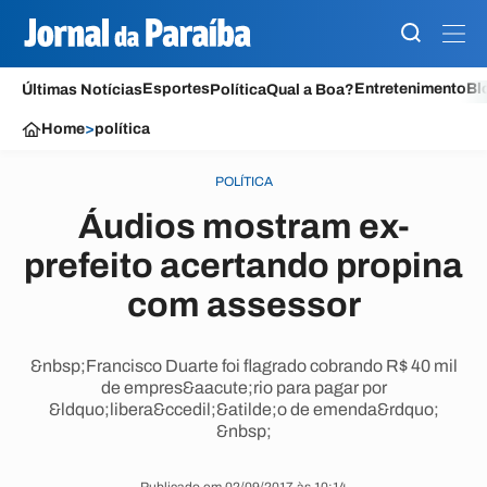
Esportes
Entretenimento
Bl
Últimas Notícias
Política
Qual a Boa?
Home
>
política
POLÍTICA
Áudios mostram ex-
prefeito acertando propina
com assessor
&nbsp;Francisco Duarte foi flagrado cobrando R$ 40 mil
de empres&aacute;rio para pagar por
&ldquo;libera&ccedil;&atilde;o de emenda&rdquo;
&nbsp;