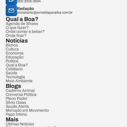
(83) 3315-3204
Redação
jornalismo@jornaldaparaiba.com.br
Qual a Boa?
Agenda de Shows
O que fazer?
Onde comer e beber?
Onde ficar?
Notícias
Bichos
Cultura
Economia
Educação
Política
Qual a Boa?
Cotidiano
Saúde
Tecnologia
Meio Ambiente
Blogs
Caderno Animal
Conversa Política
Pleno Poder
Sílvio Osias
Saúde Alerta
Mercado em Movimento
Papo Íntimo
Mais
Últimas Notícias