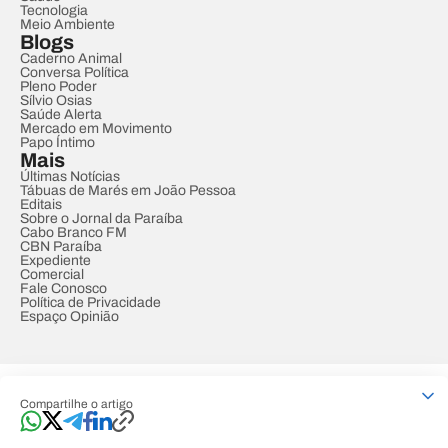
Tecnologia
Meio Ambiente
Blogs
Caderno Animal
Conversa Política
Pleno Poder
Sílvio Osias
Saúde Alerta
Mercado em Movimento
Papo Íntimo
Mais
Últimas Notícias
Tábuas de Marés em João Pessoa
Editais
Sobre o Jornal da Paraíba
Cabo Branco FM
CBN Paraíba
Expediente
Comercial
Fale Conosco
Política de Privacidade
Espaço Opinião
© REDE PARAÍBA DE COMUNICAÇÃO
Compartilhe o artigo
Developed by
Designed by