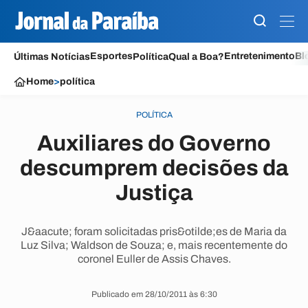
Esportes
Entretenimento
Bl
Últimas Notícias
Política
Qual a Boa?
Home
>
política
POLÍTICA
Auxiliares do Governo
descumprem decisões da
Justiça
J&aacute; foram solicitadas pris&otilde;es de Maria da
Luz Silva; Waldson de Souza; e, mais recentemente do
coronel Euller de Assis Chaves.
Publicado em 28/10/2011 às 6:30