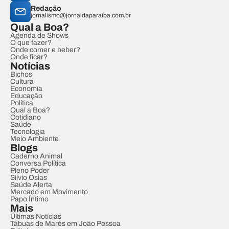
Redação
jornalismo@jornaldaparaiba.com.br
Qual a Boa?
Agenda de Shows
O que fazer?
Onde comer e beber?
Onde ficar?
Notícias
Bichos
Cultura
Economia
Educação
Política
Qual a Boa?
Cotidiano
Saúde
Tecnologia
Meio Ambiente
Blogs
Caderno Animal
Conversa Política
Pleno Poder
Sílvio Osias
Saúde Alerta
Mercado em Movimento
Papo Íntimo
Mais
Últimas Notícias
Tábuas de Marés em João Pessoa