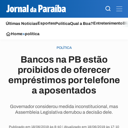
Esportes
Entretenimento
Bl
Últimas Notícias
Política
Qual a Boa?
Home
>
política
POLÍTICA
Bancos na PB estão
proibidos de oferecer
empréstimos por telefone
a aposentados
Governador considerou medida inconstitucional, mas
Assembleia Legislativa derrubou a decisão dele.
Publicado em 18/06/2019 às 8:40 | Atualizado em 18/06/2019 às 17:10