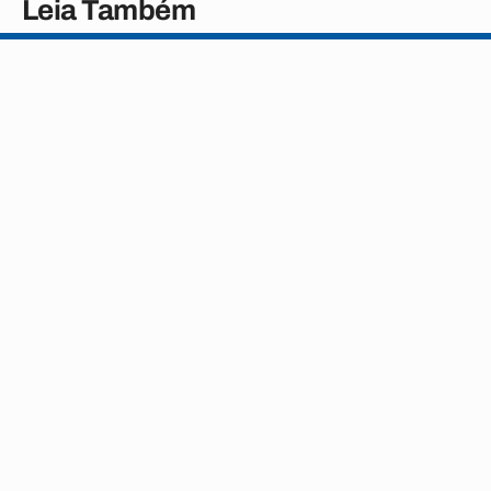
Leia Também