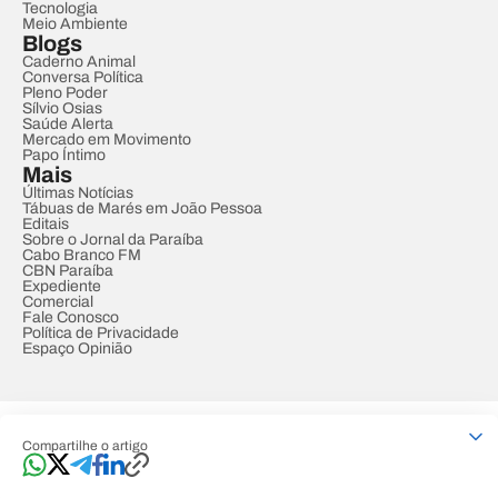
Tecnologia
Meio Ambiente
Blogs
Caderno Animal
Conversa Política
Pleno Poder
Sílvio Osias
Saúde Alerta
Mercado em Movimento
Papo Íntimo
Mais
Últimas Notícias
Tábuas de Marés em João Pessoa
Editais
Sobre o Jornal da Paraíba
Cabo Branco FM
CBN Paraíba
Expediente
Comercial
Fale Conosco
Política de Privacidade
Espaço Opinião
© REDE PARAÍBA DE COMUNICAÇÃO
Compartilhe o artigo
Developed by
Designed by