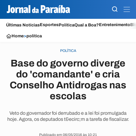
Esportes
Entretenimento
Bl
Últimas Notícias
Política
Qual a Boa?
Home
>
política
POLÍTICA
Base do governo diverge
do 'comandante' e cria
Conselho Antidrogas nas
escolas
Veto do governador foi derrubado e a lei foi promulgada
hoje. Agora, os deputados t&ecirc;m a tarefa de fiscalizar.
Publicado em 06/05/2016 às 10:21