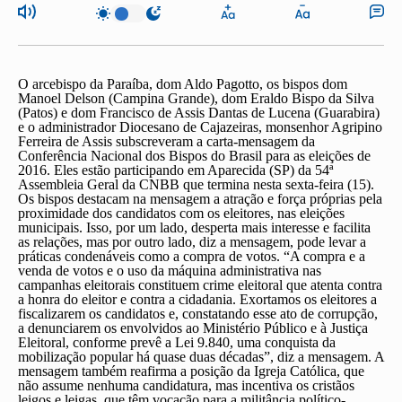
O arcebispo da Paraíba, dom Aldo Pagotto, os bispos dom
Manoel Delson (Campina Grande), dom Eraldo Bispo da Silva
(Patos) e dom Francisco de Assis Dantas de Lucena (Guarabira)
e o administrador Diocesano de Cajazeiras, monsenhor Agripino
Ferreira de Assis subscreveram a carta­-mensagem da
Conferência Nacional dos Bispos do Brasil para as eleições de
2016. Eles estão participando em Aparecida (SP) da 54ª
Assembleia Geral da CNBB que termina nesta sexta­-feira (15).
Os bispos destacam na mensagem a atração e força próprias pela
proximidade dos candidatos com os eleitores, nas eleições
municipais. Isso, por um lado, desperta mais interesse e facilita
as relações, mas por outro lado, diz a mensagem, pode levar a
práticas condenáveis como a compra de votos. “A compra e a
venda de votos e o uso da máquina administrativa nas
campanhas eleitorais constituem crime eleitoral que atenta contra
a honra do eleitor e contra a cidadania. Exortamos os eleitores a
fiscalizarem os candidatos e, constatando esse ato de corrupção,
a denunciarem os envolvidos ao Ministério Público e à Justiça
Eleitoral, conforme prevê a Lei 9.840, uma conquista da
mobilização popular há quase duas décadas”, diz a mensagem. A
mensagem também reafirma a posição da Igreja Católica, que
não assume nenhuma candidatura, mas incentiva os cristãos
leigos e leigas, que têm vocação para a militância político­