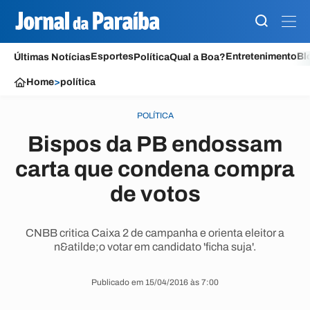
Esportes
Entretenimento
Bl
Últimas Notícias
Política
Qual a Boa?
Home
>
política
POLÍTICA
Bispos da PB endossam
carta que condena compra
de votos
CNBB critica Caixa 2 de campanha e orienta eleitor a
n&atilde;o votar em candidato 'ficha suja'.
Publicado em 15/04/2016 às 7:00