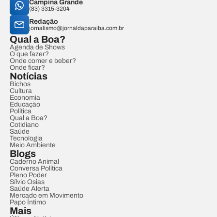
Campina Grande
(83) 3315-3204
Redação
jornalismo@jornaldaparaiba.com.br
Qual a Boa?
Agenda de Shows
O que fazer?
Onde comer e beber?
Onde ficar?
Notícias
Bichos
Cultura
Economia
Educação
Política
Qual a Boa?
Cotidiano
Saúde
Tecnologia
Meio Ambiente
Blogs
Caderno Animal
Conversa Política
Pleno Poder
Sílvio Osias
Saúde Alerta
Mercado em Movimento
Papo Íntimo
Mais