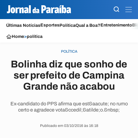
Esportes
Entretenimento
Bl
Últimas Notícias
Política
Qual a Boa?
Home
>
política
POLÍTICA
Bolinha diz que sonho de
ser prefeito de Campina
Grande não acabou
Ex-candidato do PPS afirma que est&aacute; no rumo
certo e agradece vota&ccedil;&atilde;o.&nbsp;
Publicado em 03/10/2016 às 16:18