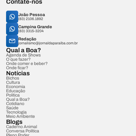
Contate-nos
João Pessoa
(83) 2106.1892
Campina Grande
(83) 3315-3204
Redação
jornalismo@jornaldaparaiba.com.br
Qual a Boa?
Agenda de Shows
O que fazer?
Onde comer e beber?
Onde ficar?
Notícias
Bichos
Cultura
Economia
Educação
Política
Qual a Boa?
Cotidiano
Saúde
Tecnologia
Meio Ambiente
Blogs
Caderno Animal
Conversa Política
Pleno Poder