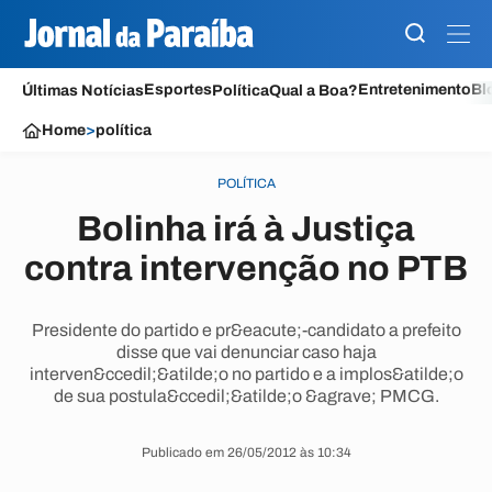
Esportes
Entretenimento
Bl
Últimas Notícias
Política
Qual a Boa?
Home
>
política
POLÍTICA
Bolinha irá à Justiça
contra intervenção no PTB
Presidente do partido e pr&eacute;-candidato a prefeito
disse que vai denunciar caso haja
interven&ccedil;&atilde;o no partido e a implos&atilde;o
de sua postula&ccedil;&atilde;o &agrave; PMCG.
Publicado em 26/05/2012 às 10:34