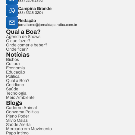
(83) 2106.1892
Campina Grande
(83) 3315-3204
Redação
jornalismo@jornaldaparaiba.com.br
Qual a Boa?
Agenda de Shows
O que fazer?
Onde comer e beber?
Onde ficar?
Notícias
Bichos
Cultura
Economia
Educação
Política
Qual a Boa?
Cotidiano
Saúde
Tecnologia
Meio Ambiente
Blogs
Caderno Animal
Conversa Política
Pleno Poder
Sílvio Osias
Saúde Alerta
Mercado em Movimento
Papo Íntimo