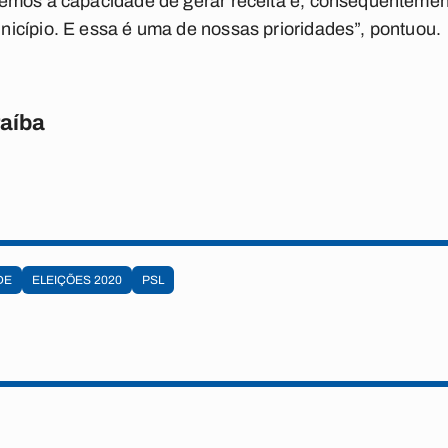
emos a capacidade de gerar receita e, consequenteme
icípio. E essa é uma de nossas prioridades”, pontuou.
raíba
DE
ELEIÇÕES 2020
PSL