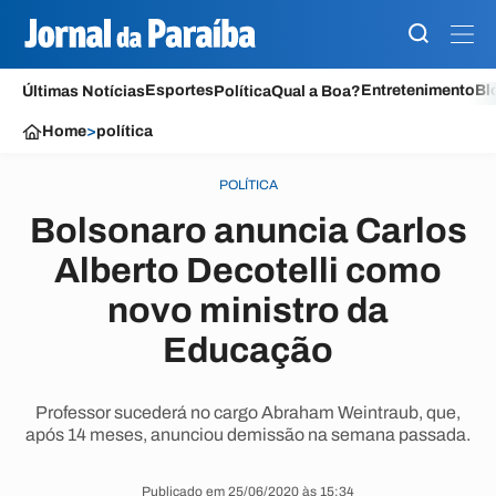
Esportes
Entretenimento
Bl
Últimas Notícias
Política
Qual a Boa?
Home
>
política
POLÍTICA
Bolsonaro anuncia Carlos
Alberto Decotelli como
novo ministro da
Educação
Professor sucederá no cargo Abraham Weintraub, que,
após 14 meses, anunciou demissão na semana passada.
Publicado em 25/06/2020 às 15:34