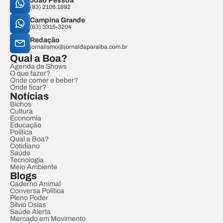
João Pessoa
(83) 2106.1892
Campina Grande
(83) 3315-3204
Redação
jornalismo@jornaldaparaiba.com.br
Qual a Boa?
Agenda de Shows
O que fazer?
Onde comer e beber?
Onde ficar?
Notícias
Bichos
Cultura
Economia
Educação
Política
Qual a Boa?
Cotidiano
Saúde
Tecnologia
Meio Ambiente
Blogs
Caderno Animal
Conversa Política
Pleno Poder
Sílvio Osias
Saúde Alerta
Mercado em Movimento