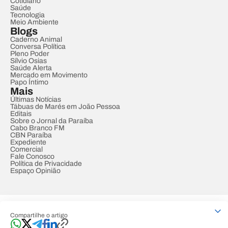
Cotidiano
Saúde
Tecnologia
Meio Ambiente
Blogs
Caderno Animal
Conversa Política
Pleno Poder
Sílvio Osias
Saúde Alerta
Mercado em Movimento
Papo Íntimo
Mais
Últimas Notícias
Tábuas de Marés em João Pessoa
Editais
Sobre o Jornal da Paraíba
Cabo Branco FM
CBN Paraíba
Expediente
Comercial
Fale Conosco
Política de Privacidade
Espaço Opinião
© REDE PARAÍBA DE COMUNICAÇÃO
Compartilhe o artigo
Developed by
Designed by