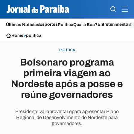
Esportes
Entretenimento
Bl
Últimas Notícias
Política
Qual a Boa?
Home
>
política
POLÍTICA
Bolsonaro programa
primeira viagem ao
Nordeste após a posse e
reúne governadores
Presidente vai aproveitar epara apresentar Plano
Regional de Desenvolvimento do Nordeste para
governadores.