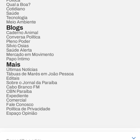
Política
Qual a Boa?
Cotidiano
Saúde
Tecnologia
Meio Ambiente
Blogs
Caderno Animal
Conversa Política
Pleno Poder
Sílvio Osias
Saúde Alerta
Mercado em Movimento
Papo Íntimo
Mais
Últimas Notícias
Tábuas de Marés em João Pessoa
Editais
Sobre o Jornal da Paraíba
Cabo Branco FM
CBN Paraíba
Expediente
Comercial
Fale Conosco
Política de Privacidade
Espaço Opinião
© REDE PARAÍBA DE COMUNICAÇÃO