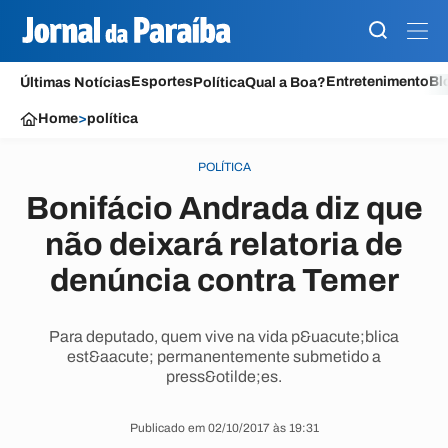
Esportes
Entretenimento
Bl
Últimas Notícias
Política
Qual a Boa?
Home
>
política
POLÍTICA
Bonifácio Andrada diz que
não deixará relatoria de
denúncia contra Temer
Para deputado, quem vive na vida p&uacute;blica
est&aacute; permanentemente submetido a
press&otilde;es.
Publicado em 02/10/2017 às 19:31