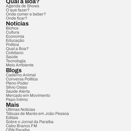
Qual a Boa?
Agenda de Shows
O que fazer?
Onde comer e beber?
Onde ficar?
Notícias
Bichos
Cultura
Economia
Educação
Política
Qual a Boa?
Cotidiano
Saúde
Tecnologia
Meio Ambiente
Blogs
Caderno Animal
Conversa Política
Pleno Poder
Sílvio Osias
Saúde Alerta
Mercado em Movimento
Papo Íntimo
Mais
Últimas Notícias
Tábuas de Marés em João Pessoa
Editais
Sobre o Jornal da Paraíba
Cabo Branco FM
CBN Paraíba