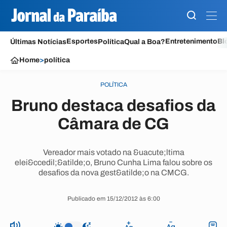
Esportes
Entretenimento
Bl
Últimas Notícias
Política
Qual a Boa?
Home
>
política
POLÍTICA
Bruno destaca desafios da
Câmara de CG
Vereador mais votado na &uacute;ltima
elei&ccedil;&atilde;o, Bruno Cunha Lima falou sobre os
desafios da nova gest&atilde;o na CMCG.
Publicado em 15/12/2012 às 6:00