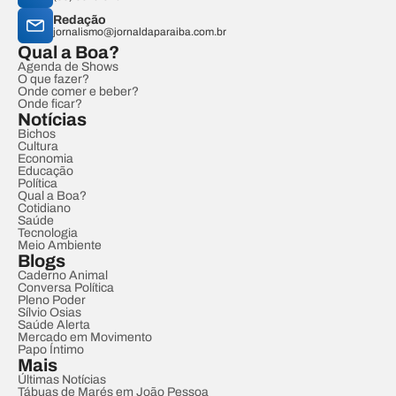
Redação
jornalismo@jornaldaparaiba.com.br
Qual a Boa?
Agenda de Shows
O que fazer?
Onde comer e beber?
Onde ficar?
Notícias
Bichos
Cultura
Economia
Educação
Política
Qual a Boa?
Cotidiano
Saúde
Tecnologia
Meio Ambiente
Blogs
Caderno Animal
Conversa Política
Pleno Poder
Sílvio Osias
Saúde Alerta
Mercado em Movimento
Papo Íntimo
Mais
Últimas Notícias
Tábuas de Marés em João Pessoa