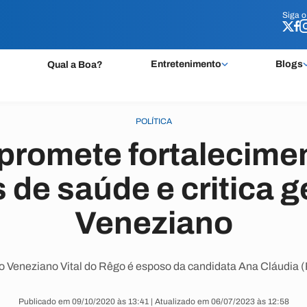
Siga 
Siga 
Entretenimento
Blogs
Qual a Boa?
POLÍTICA
promete fortalecime
 de saúde e critica 
Veneziano
to Veneziano Vital do Rêgo é esposo da candidata Ana Cláudia
Publicado em 09/10/2020 às 13:41 | Atualizado em 06/07/2023 às 12:58