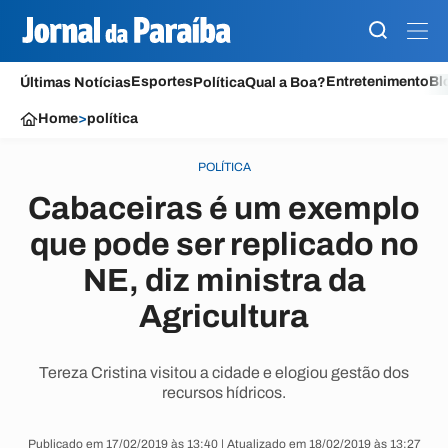
Esportes
Entretenimento
Bl
Últimas Notícias
Política
Qual a Boa?
Home
>
política
POLÍTICA
Cabaceiras é um exemplo
que pode ser replicado no
NE, diz ministra da
Agricultura
Tereza Cristina visitou a cidade e elogiou gestão dos
recursos hídricos.
Publicado em 17/02/2019 às 13:40 | Atualizado em 18/02/2019 às 13:27