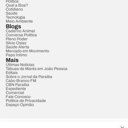
Política
Qual a Boa?
Cotidiano
Saúde
Tecnologia
Meio Ambiente
Blogs
Caderno Animal
Conversa Política
Pleno Poder
Sílvio Osias
Saúde Alerta
Mercado em Movimento
Papo Íntimo
Mais
Últimas Notícias
Tábuas de Marés em João Pessoa
Editais
Sobre o Jornal da Paraíba
Cabo Branco FM
CBN Paraíba
Expediente
Comercial
Fale Conosco
Política de Privacidade
Espaço Opinião
© REDE PARAÍBA DE COMUNICAÇÃO