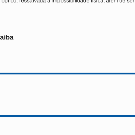
 óptico, ressalvada a impossibilidade física, além de se
raíba