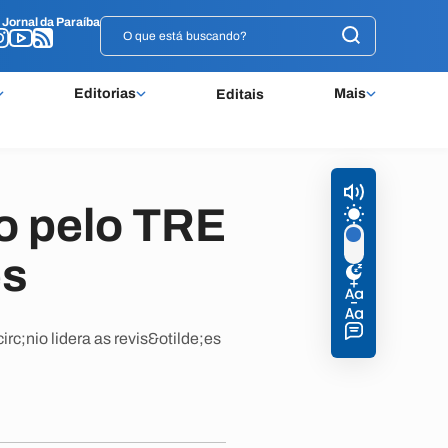
o
o
Jornal da Paraíba
Jornal da Paraíba
Editorias
Mais
Editais
o pelo TRE
es
c;nio lidera as revis&otilde;es