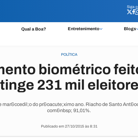
Siga 
Siga 
Entretenimento
Blogs
Qual a Boa?
POLÍTICA
ento biométrico feit
tinge 231 mil eleitor
de mar&ccedil;o do pr&oacute;ximo ano. Riacho de Santo Ant&ocir
com&nbsp; 91,01%.
Publicado em 27/10/2015 às 8:31