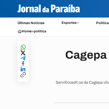
Esportes
Últimas Notícias
Política
Home
>
política
Cagepa 
Servi&ccedil;os da Cagepa v&at