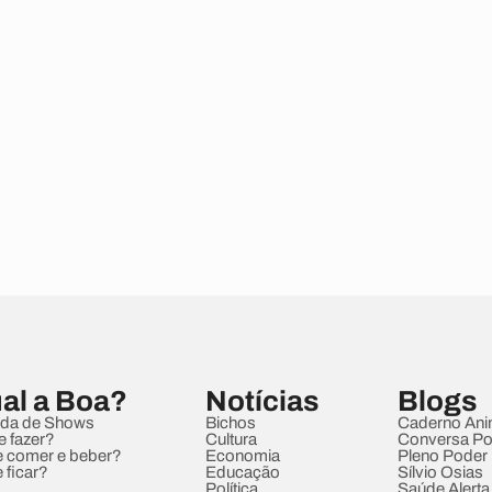
al a Boa?
Notícias
Blogs
da de Shows
Bichos
Caderno Ani
e fazer?
Cultura
Conversa Pol
 comer e beber?
Economia
Pleno Poder
 ficar?
Educação
Sílvio Osias
Política
Saúde Alerta