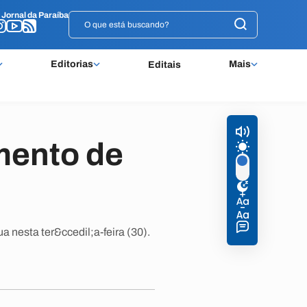
o
o
Jornal da Paraíba
Jornal da Paraíba
Editorias
Mais
Editais
mento de
 nesta ter&ccedil;a-feira (30).