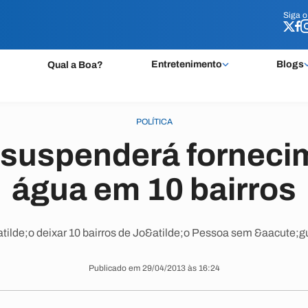
Siga 
Siga 
Entretenimento
Blogs
Qual a Boa?
POLÍTICA
suspenderá forneci
água em 10 bairros
ilde;o deixar 10 bairros de Jo&atilde;o Pessoa sem &aacute;gua
Publicado em 29/04/2013 às 16:24