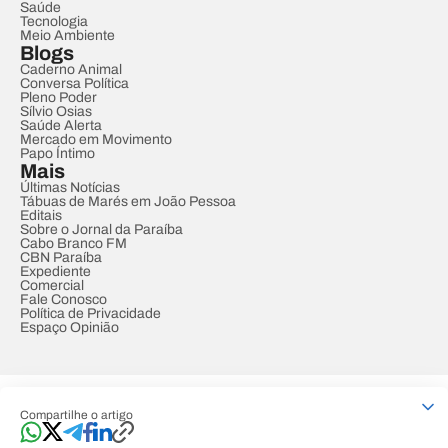
Saúde
Tecnologia
Meio Ambiente
Blogs
Caderno Animal
Conversa Política
Pleno Poder
Sílvio Osias
Saúde Alerta
Mercado em Movimento
Papo Íntimo
Mais
Últimas Notícias
Tábuas de Marés em João Pessoa
Editais
Sobre o Jornal da Paraíba
Cabo Branco FM
CBN Paraíba
Expediente
Comercial
Fale Conosco
Política de Privacidade
Espaço Opinião
© REDE PARAÍBA DE COMUNICAÇÃO
Compartilhe o artigo
Developed by
Designed by