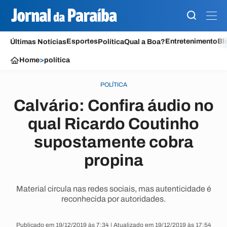
Esportes
Entretenimento
Bl
Últimas Notícias
Política
Qual a Boa?
Home
>
política
POLÍTICA
Calvário: Confira áudio no
qual Ricardo Coutinho
supostamente cobra
propina
Material circula nas redes sociais, mas autenticidade é
reconhecida por autoridades.
Publicado em 19/12/2019 às 7:34 | Atualizado em 19/12/2019 às 17:54