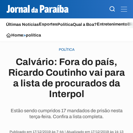
Esportes
Entretenimento
Bl
Últimas Notícias
Política
Qual a Boa?
Home
>
política
POLÍTICA
Calvário: Fora do país,
Ricardo Coutinho vai para
a lista de procurados da
Interpol
Estão sendo cumpridos 17 mandados de prisão nesta
terça-feira. Confira a lista completa.
Publicado em 17/12/2019 às 7:44 | Atualizado em 17/12/2019 às 14:13