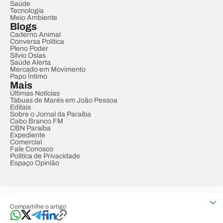
Saúde
Tecnologia
Meio Ambiente
Blogs
Caderno Animal
Conversa Política
Pleno Poder
Sílvio Osias
Saúde Alerta
Mercado em Movimento
Papo Íntimo
Mais
Últimas Notícias
Tábuas de Marés em João Pessoa
Editais
Sobre o Jornal da Paraíba
Cabo Branco FM
CBN Paraíba
Expediente
Comercial
Fale Conosco
Política de Privacidade
Espaço Opinião
© REDE PARAÍBA DE COMUNICAÇÃO
Compartilhe o artigo
Developed by
Designed by