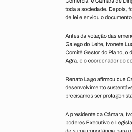
Comercial e Câmara de Diri
toda a sociedade. Depois, 
de lei e enviou o document
Antes da votação das emend
Galego do Leite, Ivonete L
Comitê Gestor do Plano, o d
Agra, e o coordenador do co
Renato Lago afirmou que Cam
desenvolvimento sustentável
precisamos ser protagonista
A presidente da Câmara, Ivo
poderes Executivo e Legislat
de suma importância para o 