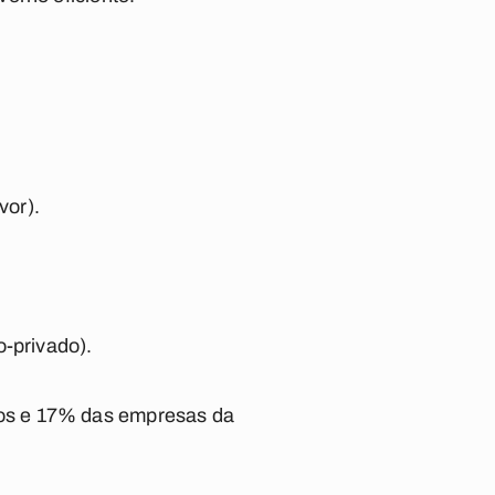
vor).
o-privado).
os e 17% das empresas da