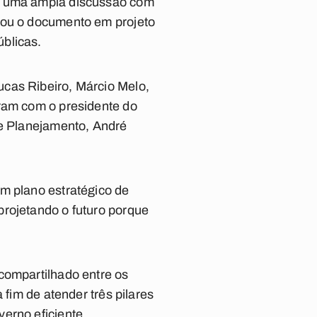
ós uma ampla discussão com
rmou o documento em projeto
blicas.
ucas Ribeiro, Márcio Melo,
ram com o presidente do
de Planejamento, André
m plano estratégico de
projetando o futuro porque
compartilhado entre os
 fim de atender três pilares
erno eficiente.