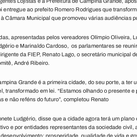
gentes Lojistas e a Prefeitura de Campina Grande, ap
foi entregue ao prefeito Romero Rodrigues que transfo
o à Câmara Municipal que promoveu várias audiências pú
as, apresentadas pelos vereadores Olímpio Oliveira, L
udgério e Marinaldo Cardoso, os parlamentares se reuni
irigente da FIEP, Renato Lago, o secretário municipal 
mitê, André Ribeiro.
pina Grande é a primeira cidade, do seu porte, a ter u
, transformado em lei. “Estamos olhando o presente e 
s e não reféns do futuro”, completou Renato
nete Ludgério, disse que a cidade agora terá um plano 
ivo e por entidades representantes da sociedade civil, a
desenvolvimento: prosperidade, qualidade de vida e gov