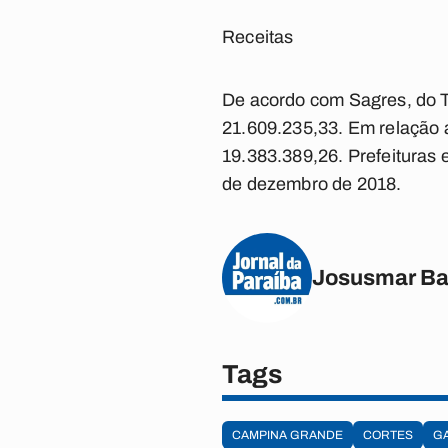
Receitas
De acordo com Sagres, do T
21.609.235,33. Em relação 
19.383.389,26. Prefeituras 
de dezembro de 2018.
Josusmar Ba
Tags
CAMPINA GRANDE
CORTES
G