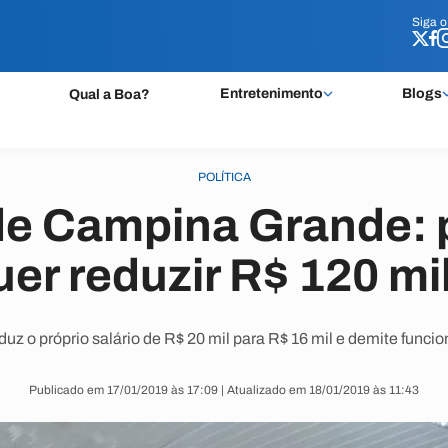
Siga 
Siga 
Entretenimento
Blogs
Qual a Boa?
POLÍTICA
e Campina Grande: 
uer reduzir R$ 120 mi
uz o próprio salário de R$ 20 mil para R$ 16 mil e demite funcio
Publicado em 17/01/2019 às 17:09 | Atualizado em 18/01/2019 às 11:43