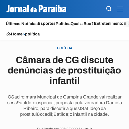
Esportes
Entretenimento
Bl
Últimas Notícias
Política
Qual a Boa?
Home
>
política
POLÍTICA
Câmara de CG discute
denúncias de prostituição
infantil
C&acirc;mara Muncipal de Campina Grande vai realizar
sess&atilde;o especial, proposta pela vereadora Daniela
Ribeiro, para discutir a quest&atilde;o da
prostitui&ccedil;&atilde;o infantil na cidade.