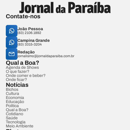
Contate-nos
João Pessoa
(83) 2106.1892
Campina Grande
(83) 3315-3204
Redação
jornalismo@jornaldaparaiba.com.br
Qual a Boa?
Agenda de Shows
O que fazer?
Onde comer e beber?
Onde ficar?
Notícias
Bichos
Cultura
Economia
Educação
Política
Qual a Boa?
Cotidiano
Saúde
Tecnologia
Meio Ambiente