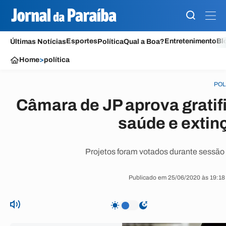
Esportes
Entretenimento
Bl
Últimas Notícias
Política
Qual a Boa?
Home
>
política
POL
Câmara de JP aprova gratif
saúde e extin
Projetos foram votados durante sessão r
Publicado em 25/06/2020 às 19:18 