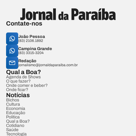
Contate-nos
João Pessoa
(83) 2106.1892
Campina Grande
(83) 3315-3204
Redação
jornalismo@jornaldaparaiba.com.br
Qual a Boa?
Agenda de Shows
O que fazer?
Onde comer e beber?
Onde ficar?
Notícias
Bichos
Cultura
Economia
Educação
Política
Qual a Boa?
Cotidiano
Saúde
Tecnologia