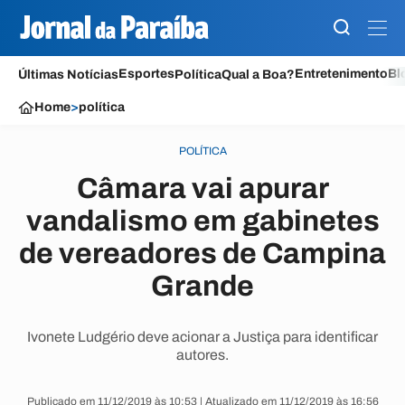
Esportes
Entretenimento
Bl
Últimas Notícias
Política
Qual a Boa?
Home
>
política
POLÍTICA
Câmara vai apurar
vandalismo em gabinetes
de vereadores de Campina
Grande
Ivonete Ludgério deve acionar a Justiça para identificar
autores.
Publicado em 11/12/2019 às 10:53 | Atualizado em 11/12/2019 às 16:56