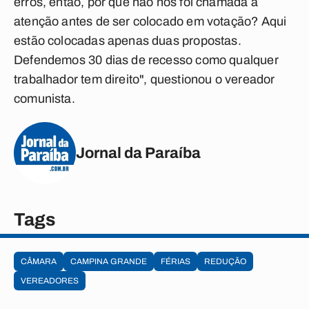
erros, então, por que não nos foi chamada a
atenção antes de ser colocado em votação? Aqui
estão colocadas apenas duas propostas.
Defendemos 30 dias de recesso como qualquer
trabalhador tem direito", questionou o vereador
comunista.
Jornal da Paraíba
Tags
CÂMARA
CAMPINA GRANDE
FÉRIAS
REDUÇÃO
VEREADORES