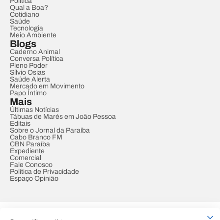
Política
Qual a Boa?
Cotidiano
Saúde
Tecnologia
Meio Ambiente
Blogs
Caderno Animal
Conversa Política
Pleno Poder
Sílvio Osias
Saúde Alerta
Mercado em Movimento
Papo Íntimo
Mais
Últimas Notícias
Tábuas de Marés em João Pessoa
Editais
Sobre o Jornal da Paraíba
Cabo Branco FM
CBN Paraíba
Expediente
Comercial
Fale Conosco
Política de Privacidade
Espaço Opinião
© REDE PARAÍBA DE COMUNICAÇÃO