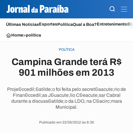
Esportes
Entretenimento
Bl
Últimas Notícias
Política
Qual a Boa?
Home
>
política
POLÍTICA
Campina Grande terá R$
901 milhões em 2013
Proje&ccedil;&atilde;o foi feita pelo secret&aacute;rio de
Finan&ccedil;as J&uacute;lio C&eacute;sar Cabral
durante a discuss&atilde;o da LDO, na C&acirc;mara
Municipal.
Publicado em 22/05/2012 às 6:30