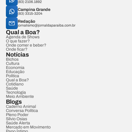
(83) 2106.1892
Campina Grande
(83) 3315-3204
Redação
jornalismo@jornaldaparaiba.com.br
Qual a Boa?
Agenda de Shows
O que fazer?
Onde comer e beber?
Onde ficar?
Notícias
Bichos
Cultura
Economia
Educação
Política
Qual a Boa?
Cotidiano
Saúde
Tecnologia
Meio Ambiente
Blogs
Caderno Animal
Conversa Política
Pleno Poder
Sílvio Osias
Saúde Alerta
Mercado em Movimento
Papo Íntimo