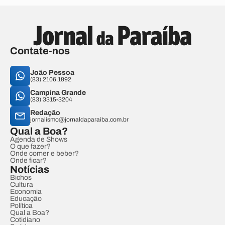
Contate-nos
João Pessoa
(83) 2106.1892
Campina Grande
(83) 3315-3204
Redação
jornalismo@jornaldaparaiba.com.br
Qual a Boa?
Agenda de Shows
O que fazer?
Onde comer e beber?
Onde ficar?
Notícias
Bichos
Cultura
Economia
Educação
Política
Qual a Boa?
Cotidiano