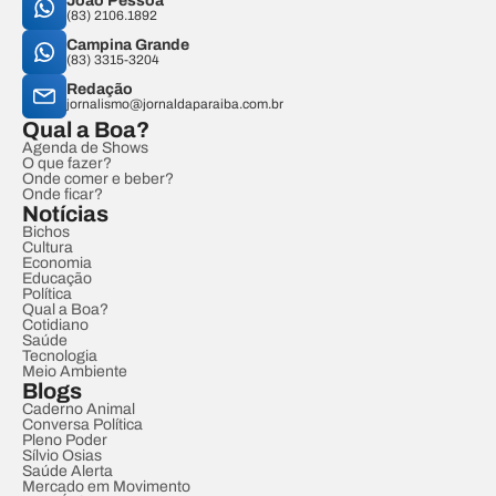
João Pessoa
(83) 2106.1892
Campina Grande
(83) 3315-3204
Redação
jornalismo@jornaldaparaiba.com.br
Qual a Boa?
Agenda de Shows
O que fazer?
Onde comer e beber?
Onde ficar?
Notícias
Bichos
Cultura
Economia
Educação
Política
Qual a Boa?
Cotidiano
Saúde
Tecnologia
Meio Ambiente
Blogs
Caderno Animal
Conversa Política
Pleno Poder
Sílvio Osias
Saúde Alerta
Mercado em Movimento