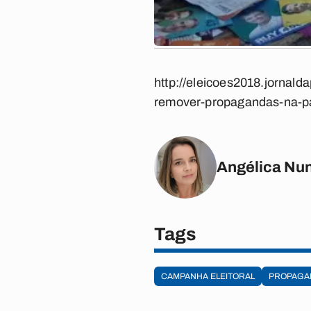
http://eleicoes2018.jornald
remover-propagandas-na-pa
Angélica Nu
Tags
CAMPANHA ELEITORAL
PROPAGA