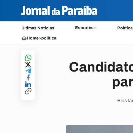
Esportes
Últimas Notícias
Política
Home
>
política
Candidato
pa
Eles ta