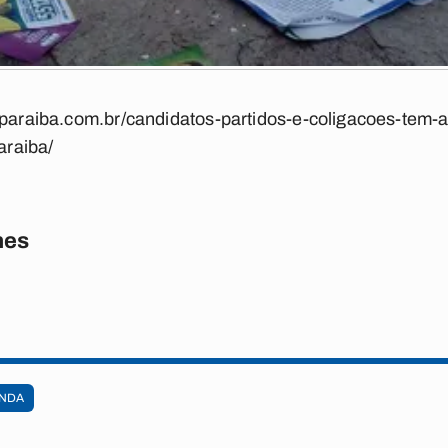
aparaiba.com.br/candidatos-partidos-e-coligacoes-tem-a
raiba/
nes
NDA