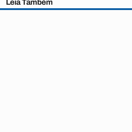
Leia Também