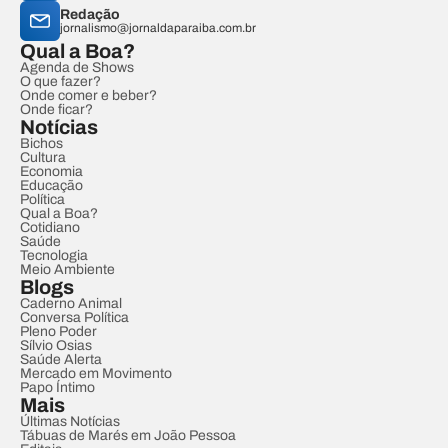
Redação
jornalismo@jornaldaparaiba.com.br
Qual a Boa?
Agenda de Shows
O que fazer?
Onde comer e beber?
Onde ficar?
Notícias
Bichos
Cultura
Economia
Educação
Política
Qual a Boa?
Cotidiano
Saúde
Tecnologia
Meio Ambiente
Blogs
Caderno Animal
Conversa Política
Pleno Poder
Sílvio Osias
Saúde Alerta
Mercado em Movimento
Papo Íntimo
Mais
Últimas Notícias
Tábuas de Marés em João Pessoa