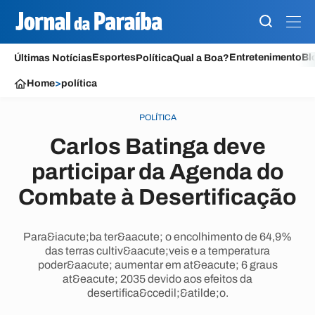
Esportes
Entretenimento
Bl
Últimas Notícias
Política
Qual a Boa?
Home
>
política
POLÍTICA
Carlos Batinga deve
participar da Agenda do
Combate à Desertificação
Para&iacute;ba ter&aacute; o encolhimento de 64,9%
das terras cultiv&aacute;veis e a temperatura
poder&aacute; aumentar em at&eacute; 6 graus
at&eacute; 2035 devido aos efeitos da
desertifica&ccedil;&atilde;o.