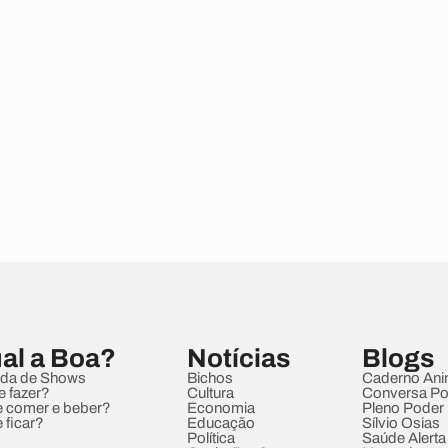
al a Boa?
Notícias
Blogs
da de Shows
Bichos
Caderno Ani
e fazer?
Cultura
Conversa Pol
 comer e beber?
Economia
Pleno Poder
 ficar?
Educação
Sílvio Osias
Política
Saúde Alerta