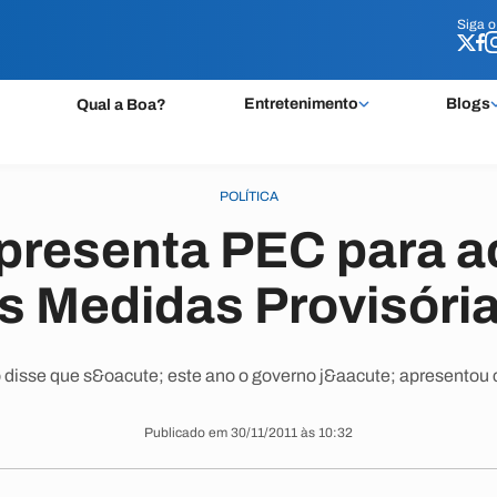
Siga 
Siga 
Entretenimento
Blogs
Qual a Boa?
POLÍTICA
presenta PEC para 
s Medidas Provisóri
 disse que s&oacute; este ano o governo j&aacute; apresentou 
Publicado em 30/11/2011 às 10:32