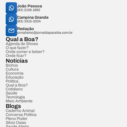
João Pessoa
(83) 2106.1892
Campina Grande
(83) 3315-3204
Redação
jornalismo@jornaldaparaiba.com.br
Qual a Boa?
Agenda de Shows
O que fazer?
Onde comer e beber?
Onde ficar?
Notícias
Bichos
Cultura
Economia
Educação
Política
Qual a Boa?
Cotidiano
Saúde
Tecnologia
Meio Ambiente
Blogs
Caderno Animal
Conversa Política
Pleno Poder
Sílvio Osias
Saúde Alerta