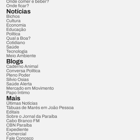
Onde comer e beber?
Onde ficar?
Notícias
Bichos
Cultura
Economia
Educação
Política
Qual a Boa?
Cotidiano
Saúde
Tecnologia
Meio Ambiente
Blogs
Caderno Animal
Conversa Política
Pleno Poder
Sílvio Osias
Saúde Alerta
Mercado em Movimento
Papo Íntimo
Mais
Últimas Notícias
Tábuas de Marés em João Pessoa
Editais
Sobre o Jornal da Paraíba
Cabo Branco FM
CBN Paraíba
Expediente
Comercial
Fale Conosco