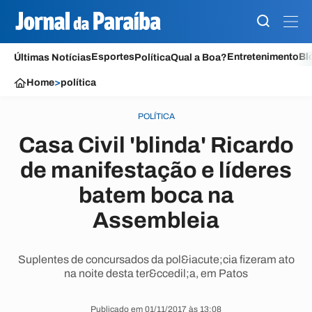
Esportes
Entretenimento
Bl
Últimas Notícias
Política
Qual a Boa?
Home
>
política
POLÍTICA
Casa Civil 'blinda' Ricardo
de manifestação e líderes
batem boca na
Assembleia
Suplentes de concursados da pol&iacute;cia fizeram ato
na noite desta ter&ccedil;a, em Patos
Publicado em 01/11/2017 às 13:08