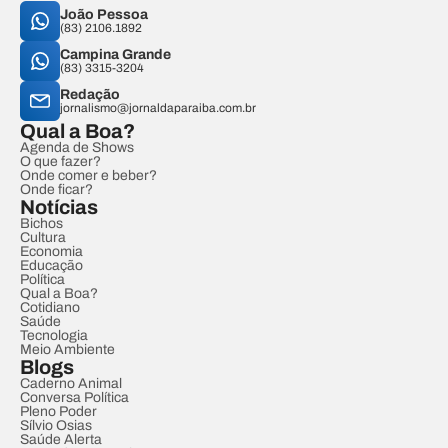
João Pessoa
(83) 2106.1892
Campina Grande
(83) 3315-3204
Redação
jornalismo@jornaldaparaiba.com.br
Qual a Boa?
Agenda de Shows
O que fazer?
Onde comer e beber?
Onde ficar?
Notícias
Bichos
Cultura
Economia
Educação
Política
Qual a Boa?
Cotidiano
Saúde
Tecnologia
Meio Ambiente
Blogs
Caderno Animal
Conversa Política
Pleno Poder
Sílvio Osias
Saúde Alerta