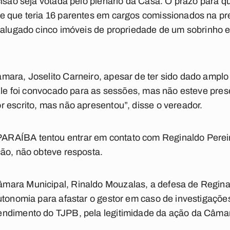
cisão seja votada pelo plenário da Casa. O prazo para q
e que teria 16 parentes em cargos comissionados na pre
r alugado cinco imóveis de propriedade de um sobrinho 
ara, Joselito Carneiro, apesar de ter sido dado amplo 
Ele foi convocado para as sessões, mas não esteve presen
 escrito, mas não apresentou”, disse o vereador.
RAÍBA tentou entrar em contato com Reginaldo Perei
ão, não obteve resposta.
ara Municipal, Rinaldo Mouzalas, a defesa de Reginal
utonomia para afastar o gestor em caso de investigações
ndimento do TJPB, pela legitimidade da ação da Câma