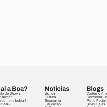
al a Boa?
Notícias
Blogs
da de Shows
Bichos
Caderno Ani
e fazer?
Cultura
Conversa Pol
 comer e beber?
Economia
Pleno Poder
 ficar?
Educação
Sílvio Osias