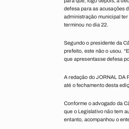
para que, logo depois, a de
defesa para as acusações d
administração municipal te
terminou no dia 22.
Segundo o presidente da Câm
prefeito, este não o usou. “
que apresentasse defesa por
A redação do JORNAL DA PA
até o fechamento desta ediç
Conforme o advogado da Câm
que o Legislativo não tem a
entanto, acompanhou o ente