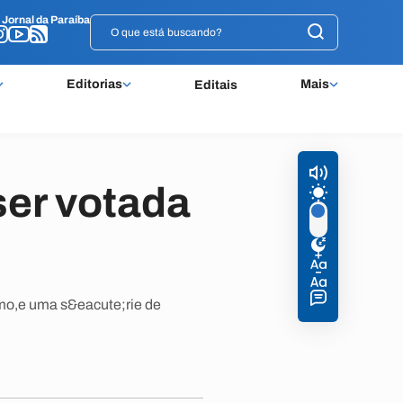
o
o
Jornal da Paraíba
Jornal da Paraíba
Editorias
Mais
Editais
er votada
smo,e uma s&eacute;rie de