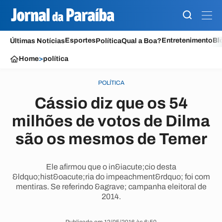
Esportes
Entretenimento
Bl
Últimas Notícias
Política
Qual a Boa?
Home
>
política
POLÍTICA
Cássio diz que os 54
milhões de votos de Dilma
são os mesmos de Temer
Ele afirmou que o in&iacute;cio desta
&ldquo;hist&oacute;ria do impeachment&rdquo; foi com
mentiras. Se referindo &agrave; campanha eleitoral de
2014.