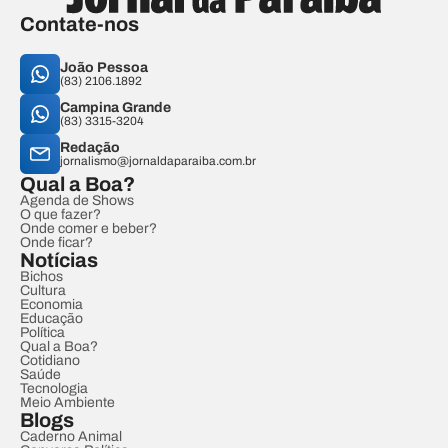
Contate-nos
João Pessoa
(83) 2106.1892
Campina Grande
(83) 3315-3204
Redação
jornalismo@jornaldaparaiba.com.br
Qual a Boa?
Agenda de Shows
O que fazer?
Onde comer e beber?
Onde ficar?
Notícias
Bichos
Cultura
Economia
Educação
Política
Qual a Boa?
Cotidiano
Saúde
Tecnologia
Meio Ambiente
Blogs
Caderno Animal