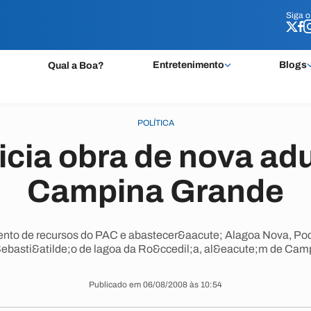
Siga 
Siga 
Entretenimento
Blogs
Qual a Boa?
POLÍTICA
icia obra de nova ad
Campina Grande
ento de recursos do PAC e abastecer&aacute; Alagoa Nova, Po
Sebasti&atilde;o de lagoa da Ro&ccedil;a, al&eacute;m de Cam
Publicado em 06/08/2008 às 10:54