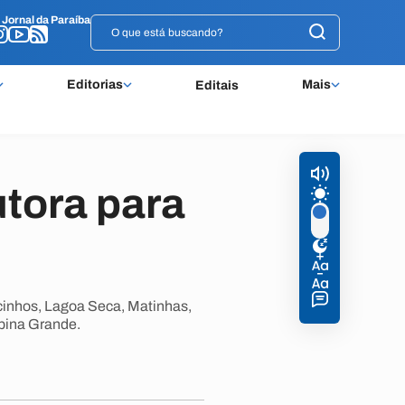
o
o
Jornal da Paraíba
Jornal da Paraíba
Editorias
Mais
Editais
utora para
cinhos, Lagoa Seca, Matinhas,
pina Grande.