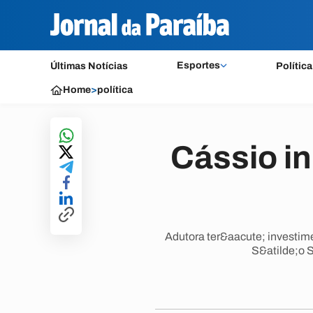
Esportes
Últimas Notícias
Política
Home
>
política
Cássio in
Adutora ter&aacute; investim
S&atilde;o 